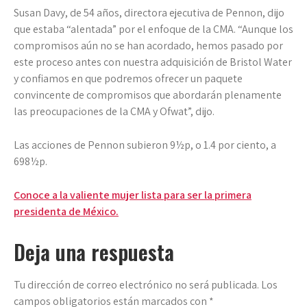
Susan Davy, de 54 años, directora ejecutiva de Pennon, dijo
que estaba “alentada” por el enfoque de la CMA. “Aunque los
compromisos aún no se han acordado, hemos pasado por
este proceso antes con nuestra adquisición de Bristol Water
y confiamos en que podremos ofrecer un paquete
convincente de compromisos que abordarán plenamente
las preocupaciones de la CMA y Ofwat”, dijo.
Las acciones de Pennon subieron 9½p, o 1.4 por ciento, a
698½p.
Navegación
Conoce a la valiente mujer lista para ser la primera
presidenta de México.
de
entradas
Deja una respuesta
Tu dirección de correo electrónico no será publicada.
Los
campos obligatorios están marcados con
*